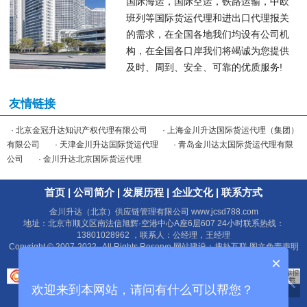
国际海运，国际空运，铁路运输，中欧
班列等国际货运代理和进出口代理报关
的需求，在全国各地我们均设有公司机
构，在全国各口岸
我们将竭诚为您提供
及时、周到、安全、可靠的优质服务!
友情链接
· 北京金冠升达知识产权代理有限公司
· 上海金川升达国际货运代理（集团）
有限公司
· 天津金川升达国际货运代理
· 青岛金川达太国际货运代理有限
公司
· 金川升达北京国际货运代理
首页
|
公司简介
|
发展历程
|
企业文化
|
联系方式
金川升达（北京）供应链管理有限公司
www.jcsd788.com
地址：北京市顺义区南法信旭辉·空港中心A座6层607 24小时联系热线：
13801028962 ，联系人：公经理，王经理
Copyright © 2007-2022 , All Rights Reserve
网站建设：搜扑互联
图文免责声明
网站关键词：
北京代理报关
、
北京国际货运代理
、
北京国际物流公司
×
欢迎来到本网站，请问有什么可以帮您？