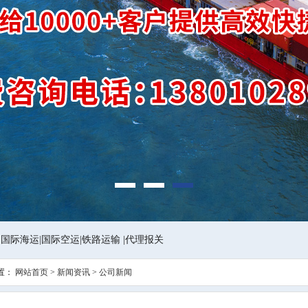
1
2
3
|
国际海运
|
国际空运
|
铁路运输
|
代理报关
置：
网站首页
>
新闻资讯
>
公司新闻