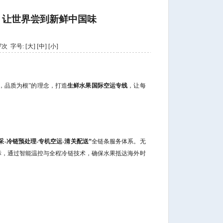
，让世界尝到新鲜中国味
67次 字号:
[大]
[中]
[小]
，品质为根”的理念，打造
生鲜水果国际空运专线
，让每
采-冷链预处理-专机空运-清关配送”
全链条服务体系。无
标，通过智能温控与全程冷链技术，确保水果抵达海外时