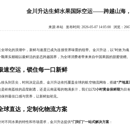
金川升达生鲜水果国际空运——跨越山海
来源:本站 发布时间: 2026-05-07 14:05:00 浏览：26
在全球化的浪潮中，新鲜与速度已成为连接世界味蕾的纽带。金川升达，以“时效为魂
一颗果实都能以最鲜活的姿态跨越国界，为全球消费者带来来自中国果园的甜蜜馈赠。
极速空运，锁住每一口新鲜
从枝头到舌尖，时间决定品质。金川升达依托覆盖全球的航空物流网络，搭建
“产地直
论是岭南荔枝的晶莹剔透，还是云南蓝莓的饱满多汁，我们以
72小时黄金保鲜期
为目
仍保持最佳口感与营养，让新鲜如初见。
全球直达，定制化物流方案
针对不同水果的特性和市场需求，金川升达提供
“门到门”一站式解决方案
：