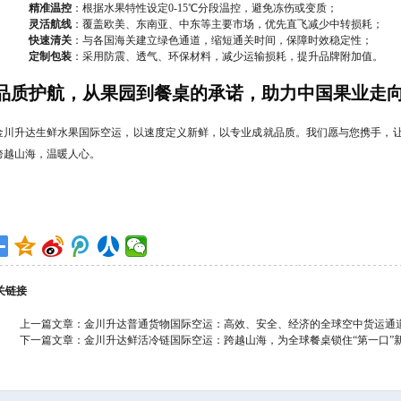
精准温控
：根据水果特性设定0-15℃分段温控，避免冻伤或变质；
灵活航线
：覆盖欧美、东南亚、中东等主要市场，优先直飞减少中转损耗；
快速清关
：与各国海关建立绿色通道，缩短通关时间，保障时效稳定性；
定制包装
：采用防震、透气、环保材料，减少运输损耗，提升品牌附加值。
品质护航，从果园到餐桌的承诺，
助力中国果业走
金川升达生鲜水果国际空运，以速度定义新鲜，以专业成就品质。我们愿与您携手，
跨越山海，温暖人心。
关链接
上一篇文章：
金川升达普通货物国际空运：高效、安全、经济的全球空中货运通
下一篇文章：
金川升达鲜活冷链国际空运：跨越山海，为全球餐桌锁住“第一口”