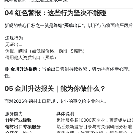
纯粹贸易商，无法独立完成申领。
04 红色警报：这些行为坚决不能碰
新规的核心目标之一就是
终结“买单出口”
。以下行为将面临严厉后
违规行为
无证出口
伪报、瞒报（如低报价格、伪报HS编码）
借用他人资质出口（买单）
🔴
金川升达提醒
：当前出口管制持续收紧，切勿抱有侥幸心理。
任。
05 金川升达报关｜能为你做什么？
面对2026年钢材出口新规，专业的事交给专业的人。
服务能力
具体说明
11年行业经验
累计服务超10000家企业，覆盖钢材
钢材出口专项服务
熟悉最新监管目录与海关编码细分标准