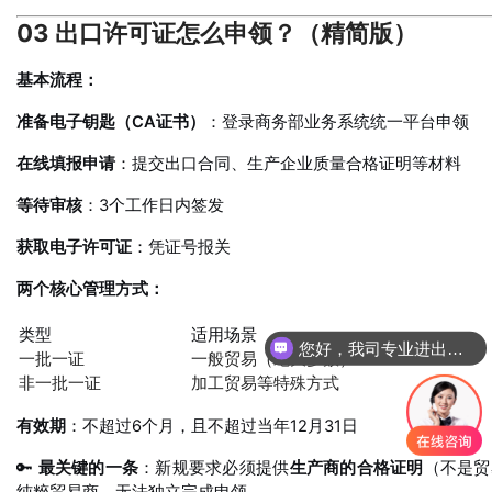
03 出口许可证怎么申领？（精简版）
基本流程：
准备电子钥匙（CA证书）
：登录商务部业务系统统一平台申领
在线填报申请
：提交出口合同、生产企业质量合格证明等材料
等待审核
：3个工作日内签发
获取电子许可证
：凭证号报关
两个核心管理方式：
类型
适用场景
您好，我司专业进出口报关，国际运输，仓储配送
一批一证
一般贸易（绝大多数）
非一批一证
加工贸易等特殊方式
有效期
：不超过6个月，且不超过当年12月31日
🔑
最关键的一条
：新规要求必须提供
生产商的合格证明
（不是贸