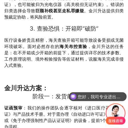
证），也可能被归为光电仪器（高关税但无证约束）。错误的
归类选择会导致
巨额补税甚至走私罪嫌疑
。金川升达提供归类
预裁定协助，将风险前置。
3. 查验恐惧：开箱即“破防”
医疗设备娇贵且精密，海关查验开箱可能导致设备受损或无菌
环境破坏。面对必然存在的
海关布控查验
，金川升达的任务
是：在不开箱或少开箱的前提下，通过提供详尽的技术参数、
工作原理说明、境外检验报告等佐证材料，说服海关完成非侵
入式查验。
金川升达方案：
阶段一：发货前合规武装
您好，我司专业进出口报关，国际运输，仓储配送
证函预审
：我们的操作团队会逐字核对《进口医疗器械注册
证》与产品技术手册。对于需办理《自动进口许可证》（O证）
或《免于办理强制性产品认证证明》的设备，提前1个月启动申
办流程。