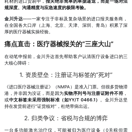
耗材的进口贸易中，
报关绝非简单的单据递送，而是一场对法
规深度、沟通精度与应急速度的极限考验。
金川升达
——一家专注于非标及复杂场景的进口报关服务商，
在全国各大口岸（上海、北京、天津、深圳、青岛）积累了深
厚的医疗器械实操经验。
痛点直击：医疗器械报关的“三座大山”
在动笔申报前，金川升达首先帮助客户认清医疗设备进口的三
大核心障碍：
1. 资质壁垒：注册证与标签的“死对”
《进口医疗器械注册证》（NMPA）是准入门票。但很多货物滞
港，并非因为没证，而是因为
实物序列号与注册证附件不符
，
或
中文标签未采用强制标准（如YY/T 0466.1）
。金川升达坚
持在发货前进行“证货核对”，杜绝带病出运。
2. 归类争议：省税与合规的博弈
一台多功能激光治疗仪，可能被归为医疗设备（0关税但需