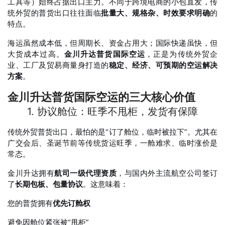
工具等）始终占据出口主力。不同于跨境电商的小包直发，传
统外贸的普货出口往往面临
批量大、规格杂、时效要求明确
的
特点。
海运虽然成本低，但周期长、资金占用大；国际快递虽快，但
大货成本过高。
金川升达普货国际空运
，正是为传统外贸企
业、工厂及贸易商量身打造的
稳定、经济、可预期的空运解决
方案
。
金川升达普货国际空运的三大核心价值
1. 协议舱位：旺季不甩柜，发货有保障
传统外贸普货出口，最怕的是“订了舱位，临时被拉下”。尤其在
广交会后、圣诞节前等传统货运旺季，一舱难求、临时涨价是
常态。
金川升达拥有
航司一级代理资质
，与国内外主流航空公司签订
了
长期包板、包量协议
。这意味着：
您的普货拥有
优先订舱权
避免因舱位紧张被“甩柜”