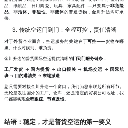
品、纸质品、日用陶瓷、玩具、家具配件……只要属于
非危险
品、非活体、非磁性、非液体
的普通货物，金川升达均可承
接。
3. 传统空运门到门：全程可控，责任清晰
对于外贸企业而言，空运服务的关键在于
可控
——货物在哪
里、什么时候到、谁负责。
金川升达的普货国际空运提供清晰的
门到门服务链条
：
工厂发货
→
国内提货
→
出口报关
→
机场交运
→
国际航
班
→
目的港清关
→
末端派送
您只需要对接金川升达一个窗口，我们为您串联起所有环节。
无论是发往国外的工厂、仓库，还是指定的贸易公司地址，我
们都能实现
全程跟踪、节点反馈
。
结语：稳定，才是普货空运的第一要义