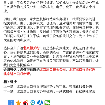
量，赢得了众多客户的信赖和好评。我们成功为众多知名企业完成
了各类货物的报关业务，涉及机械、电子、化工、食品等多个行
业。
例如，我们曾为一家大型机械制造企业办理了一批重要设备的进口
报关手续。由于设备体积大、价值高，且对通关时间要求严格，我
们迅速组织专业团队，制定了详细的报关方案。在报关过程中，我
们积极与海关沟通协调，及时解决了遇到的各种问题，最终在规定
的时间内完成了通关手续，确保了设备的按时交付，为企业节省了
大量的时间和成本。
选择金川升达
北京报关行
，就是选择高效通关，就是选择省时省
心。我们将以专业的服务、高效的流程、丰富的资源和个性化的方
案，为您的进出口业务保驾护航，让您在全球贸易的舞台上更加从
容自信地前行。如果您正在为报关问题而烦恼，不妨联系我们，让
我们为您排忧解难！
金川升达，您值得信赖的
北京出口报关公司
、
北京出口报关代理
、
北京进出口权申请
。
相关链接
上一篇：
北京进出口权办理新趋势：数字化、智能化服务升级
下一篇：
北京进出口资质办理机构：一站式服务，轻松获取资质