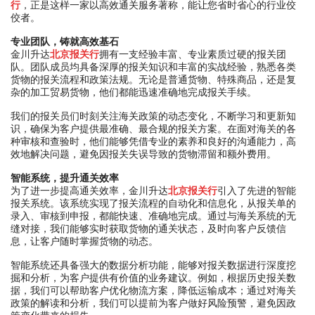
行
，正是这样一家以高效通关服务著称，能让您省时省心的行业佼
佼者。
专业团队，铸就高效基石
金川升达
北京报关行
拥有一支经验丰富、专业素质过硬的报关团
队。团队成员均具备深厚的报关知识和丰富的实战经验，熟悉各类
货物的报关流程和政策法规。无论是普通货物、特殊商品，还是复
杂的加工贸易货物，他们都能迅速准确地完成报关手续。
我们的报关员们时刻关注海关政策的动态变化，不断学习和更新知
识，确保为客户提供最准确、最合规的报关方案。在面对海关的各
种审核和查验时，他们能够凭借专业的素养和良好的沟通能力，高
效地解决问题，避免因报关失误导致的货物滞留和额外费用。
智能系统，提升通关效率
为了进一步提高通关效率，金川升达
北京报关行
引入了先进的智能
报关系统。该系统实现了报关流程的自动化和信息化，从报关单的
录入、审核到申报，都能快速、准确地完成。通过与海关系统的无
缝对接，我们能够实时获取货物的通关状态，及时向客户反馈信
息，让客户随时掌握货物的动态。
智能系统还具备强大的数据分析功能，能够对报关数据进行深度挖
掘和分析，为客户提供有价值的业务建议。例如，根据历史报关数
据，我们可以帮助客户优化物流方案，降低运输成本；通过对海关
政策的解读和分析，我们可以提前为客户做好风险预警，避免因政