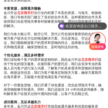
策变化带来的损失。
丰富资源，保障通关顺畅
金川升达
北京报关行
在行业内积累了丰富的资源，与海关、检验检
疫、港口等相关部门建立了良好的合作关系。这种紧密的合作关系
使得我们在处理报关事务时能够更加顺畅，遇到问题能够得到及时
欢迎咨询进出口报关，海运、空运、铁路，仓储配送等一站式服务
的解决。
您需要海运，空运，还是其它服务
我们与各大船公司、航空公司、货代公司也保持着密切的合作，能
够为客户提供全方位的物流解决方案。无论是海运、空运还是陆
运，我们都能根据客户的需求和货物的特点，选择最合适的运输方
式和物流渠道，确保货物安全、及时地到达目的地。
个性化服务，满足多样需求
我们深知每个客户的需求都是独特的，因此金川升达
北京报关行
提
供个性化的报关服务。在接到客户的委托后，我们会安排专业的客
服人员与客户进行深入沟通，了解客户的具体需求和货物的详细情
况。根据这些信息，我们为客户量身定制报关方案，确保方案既符
合海关要求，又能最大程度地满足客户的利益。
对于一些紧急货物，我们开通了绿色通道，优先处理报关手续，确
保货物能够尽快通关。同时，我们还提供 24 小时在线咨询服务，随
时解答客户在报关过程中遇到的问题，让客户无后顾之忧。
成功案例，见证卓越实力
多年来，金川升达
北京报关行
凭借高效通关服务和优质的服务质