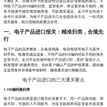
不断扩大，但通关环节的复杂性仍是众多企业面临的痛点。不
同电子产品的HS编码归类、监管条件、单证要求各不相同，稍
有不慎便可能导致货物滞港、罚款甚至退运。金川升达凭借十
余年行业深耕，为电子产品进出口企业提供全方位、一站式的
报关服务，助力货物高效通达全球。
一、电子产品进口报关：精准归类，合规先
行
电子产品的品类繁多，从集成电路、电容电阻等电子元器件，
到手机、电脑等成品设备，不同产品的HS编码对应不同的海关
监管方式
。金川升达在操作电子产品进口时，坚持“提前介入、
精准预审”的服务理念，先向客户确认产品的申报要素，据此确
定监管条件并准备申报材料，确保通关放行顺畅无阻。
电子产品进口的三大通关要点
1. HS编码预归类
电子产品的归类是进口报关的首要关卡。同一产品因功能、用
途不同，可能归入不同税号，对应关税税率和监管条件差异显