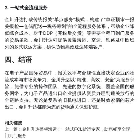
3. 一站式全流程服务
金川升达打破传统报关“单点服务”模式，构建了“单证预审—报
关报检—仓储配送—税务筹划”的全流程服务体系，帮助企业降
低综合成本
。对于DDP（完税后交货）等需要全程门到门服务
的贸易条款，金川升达可提供覆盖海运、空运、铁路及中欧班
列的多式联运方案，确保货物高效送达终端客户。
四、结语
在电子产品国际贸易中，报关效率与合规性直接决定企业的物
流成本与市场竞争力。金川升达以“精准、高效、安全”为服务宗
旨，凭借专业的操作团队、先进的数字化系统、覆盖全国的服
务网络，为电子产品进出口企业提供从资质办理到通关放行的
全链路支持。无论是复杂的旧机电进口，还是时效紧俏的芯片
出口，金川升达都能为您的货物通关保驾护航。
相关链接
上一篇：
金川升达整柜海运：一站式FCL货运专家，助您畅享全球
门到门服务