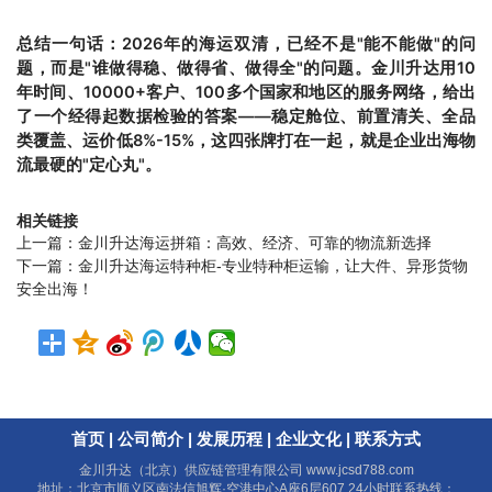
总结一句话：2026年的海运双清，已经不是"能不能做"的问
题，而是"谁做得稳、做得省、做得全"的问题。金川升达用10
年时间、10000+客户、100多个国家和地区的服务网络，给出
了一个经得起数据检验的答案——稳定舱位、前置清关、全品
类覆盖、运价低8%-15%，这四张牌打在一起，就是企业出海物
流最硬的"定心丸"。
相关链接
上一篇：
金川升达海运拼箱：高效、经济、可靠的物流新选择
下一篇：
金川升达海运特种柜-专业特种柜运输，让大件、异形货物
安全出海！
首页
|
公司简介
|
发展历程
|
企业文化
|
联系方式
金川升达（北京）供应链管理有限公司
www.jcsd788.com
地址：北京市顺义区南法信旭辉·空港中心A座6层607 24小时联系热线：