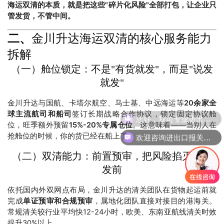
海运双清的本质，就是把这些"碎片化风险"全部打包，让企业只
管发货，不管中间。
二、
金川升达海运双清的核心服务能力
拆解
（一）舱位锁定：不是"有货就发"，而是"说发
就发"
金川升达与国航、卡塔尔航空、马士基、中远海运等
20余家全
球主流航司和船司
签订长期战略合作协议，锁定固定协议舱
您好，我司专业进出口报关，国际运输，仓储配送
位，旺季额外预留
15%-20%专属仓位
。这意味着——当别人在
欢迎咨询进出口报关，海运、空运、铁路，仓储配送等一站式服务
抢舱位的时候，你的货已经在船上了。
（二）双清能力：前置预审，把风险掐灭在出
发前
依托国内外双网点布局，金川升达的清关团队在货物起运前就
完成
单证预审和合规预审
，属地化团队直接对接目的港海关。
常规清关较行业平均快12-24小时，欧美、东南亚航线清关时效
提升30%以上。