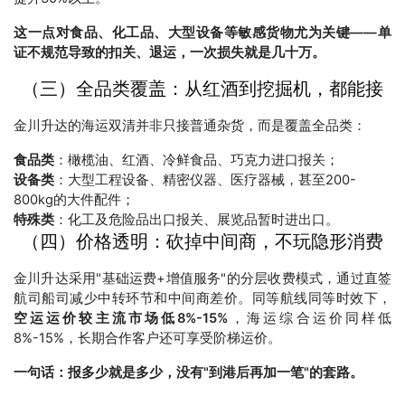
这一点对食品、化工品、大型设备等敏感货物尤为关键——单
证不规范导致的扣关、退运，一次损失就是几十万。
（三）全品类覆盖：从红酒到挖掘机，都能接
金川升达的海运双清并非只接普通杂货，而是覆盖全品类：
食品类
：橄榄油、红酒、冷鲜食品、巧克力进口报关；
设备类
：大型工程设备、精密仪器、医疗器械，甚至200-
800kg的大件配件；
特殊类
：化工及危险品出口报关、展览品暂时进出口。
（四）价格透明：砍掉中间商，不玩隐形消费
金川升达采用"基础运费+增值服务"的分层收费模式，通过直签
航司船司减少中转环节和中间商差价。同等航线同等时效下，
空运运价较主流市场低8%-15%
，海运综合运价同样低
8%-15%，长期合作客户还可享受阶梯运价。
一句话：报多少就是多少，没有"到港后再加一笔"的套路。