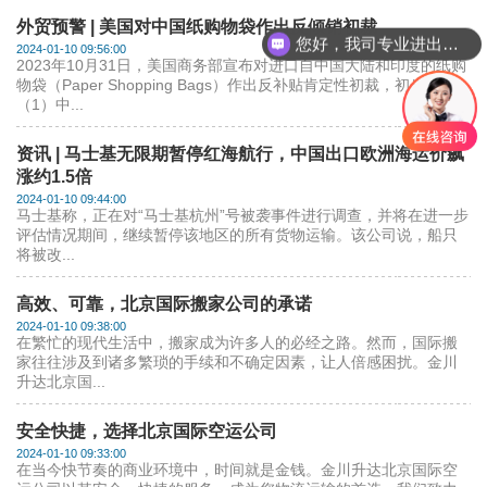
外贸预警 | 美国对中国纸购物袋作出反倾销初裁
您好，我司专业进出口报关，国际运输，仓储配送
2024-01-10 09:56:00
2023年10月31日，美国商务部宣布对进口自中国大陆和印度的纸购
物袋（Paper Shopping Bags）作出反补贴肯定性初裁，初步裁定：
（1）中...
资讯 | 马士基无限期暂停红海航行，中国出口欧洲海运价飙
涨约1.5倍
2024-01-10 09:44:00
马士基称，正在对“马士基杭州”号被袭事件进行调查，并将在进一步
评估情况期间，继续暂停该地区的所有货物运输。该公司说，船只
将被改...
高效、可靠，北京国际搬家公司的承诺
2024-01-10 09:38:00
在繁忙的现代生活中，搬家成为许多人的必经之路。然而，国际搬
家往往涉及到诸多繁琐的手续和不确定因素，让人倍感困扰。金川
升达北京国...
安全快捷，选择北京国际空运公司
2024-01-10 09:33:00
在当今快节奏的商业环境中，时间就是金钱。金川升达北京国际空