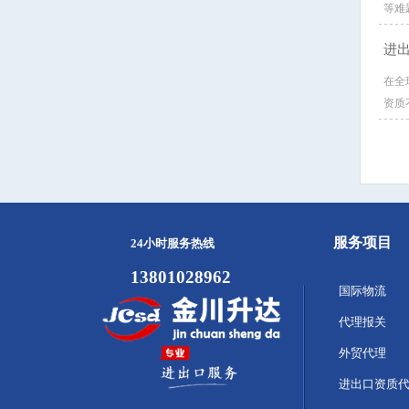
等难
进
在全
资质
服务项目
24小时服务热线
13801028962
国际物流
代理报关
外贸代理
进出口资质