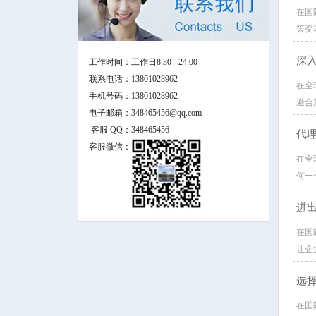
在国
策变
深
工作时间：
工作日8:30 - 24:00
联系电话：
13801028962
在全
手机号码：
13801028962
避合
电子邮箱：
348465456@qq.com
客服 QQ：
348465456
代
客服微信：
在全
何一
进
在国
让企
选
在国