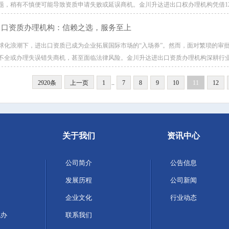
题，稍有不慎便可能导致资质申请失败或延误商机。金川升达进出口权办理机构凭借12
出口资质办理机构：信赖之选，服务至上
球化浪潮下，进出口资质已成为企业拓展国际市场的“入场券”。然而，面对繁琐的审
不全或办理失误错失商机，甚至面临法律风险。金川升达进出口资质办理机构深耕行业1
2920条
上一页
1
..
7
8
9
10
11
12
关于我们
资讯中心
公司简介
公告信息
发展历程
公司新闻
企业文化
行业动态
代办
联系我们