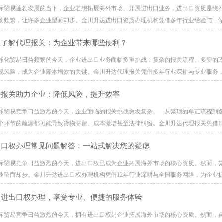
际贸易蓬勃发展的当下，企业若想拓展海外市场、开展进出口业务，进出口资质是绕不
动频繁，让许多企业望而却步。金川升达进出口资质办理机构凭借多年行业经验与一站式
入了解代理报关：为企业带来哪些便利？
球化贸易日益频繁的今天，企业进出口业务面临多重挑战：复杂的报关流程、多变的
规风险，成为企业降本增效的关键。金川升达代理报关凭借多年行业深耕与专业服务，为
理报关助力企业：降低风险，提升效率
球贸易竞争日益激烈的今天，企业面临的报关挑战愈发复杂——从繁琐的单证流程到
个环节的疏漏都可能导致货物滞留、成本激增甚至法律纠纷。金川升达代理报关凭借15年
出口权办理常见问题解答：一站式解决您的疑虑
际贸易竞争日益激烈的今天，进出口权已成为企业拓展海外市场的核心资质。然而，
业望而却步。金川升达进出口权办理机构凭借12年行业深耕与全国服务网络，为企业提供“咨
择进出口权办理，享受专业、便捷的服务体验
际贸易竞争日益激烈的今天，拥有进出口权是企业拓展海外市场的核心资质。然而，