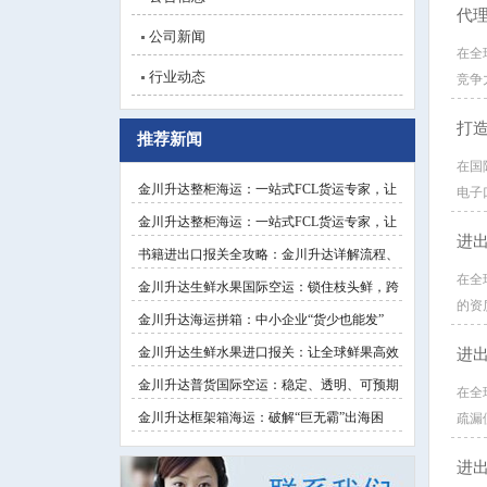
代
公司新闻
在全
行业动态
竞争
打
推荐新闻
在国
金川升达整柜海运：一站式FCL货运专家，让
电子
金川升达整柜海运：一站式FCL货运专家，让
进
书籍进出口报关全攻略：金川升达详解流程、
在全
金川升达生鲜水果国际空运：锁住枝头鲜，跨
的资
金川升达海运拼箱：中小企业“货少也能发”
金川升达生鲜水果进口报关：让全球鲜果高效
进
金川升达普货国际空运：稳定、透明、可预期
在全
金川升达框架箱海运：破解“巨无霸”出海困
疏漏
进