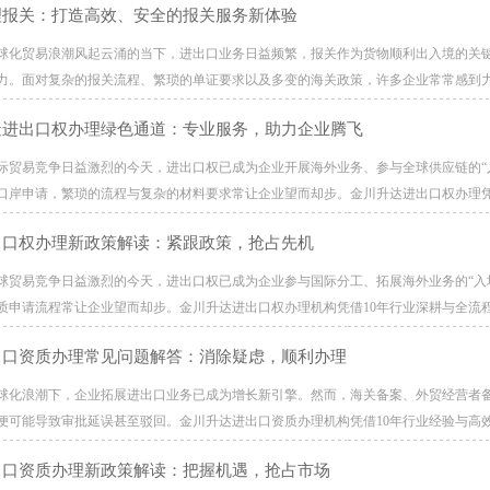
理报关：打造高效、安全的报关服务新体验
球化贸易浪潮风起云涌的当下，进出口业务日益频繁，报关作为货物顺利出入境的关
力。面对复杂的报关流程、繁琐的单证要求以及多变的海关政策，许多企业常常感到力不
造进出口权办理绿色通道：专业服务，助力企业腾飞
际贸易竞争日益激烈的今天，进出口权已成为企业开展海外业务、参与全球供应链的“
口岸申请，繁琐的流程与复杂的材料要求常让企业望而却步。金川升达进出口权办理凭借
出口权办理新政策解读：紧跟政策，抢占先机
球贸易竞争日益激烈的今天，进出口权已成为企业参与国际分工、拓展海外业务的“入
质申请流程常让企业望而却步。金川升达进出口权办理机构凭借10年行业深耕与全流程专
出口资质办理常见问题解答：消除疑虑，顺利办理
球化浪潮下，企业拓展进出口业务已成为增长新引擎。然而，海关备案、外贸经营者
便可能导致审批延误甚至驳回。金川升达进出口资质办理机构凭借10年行业经验与高效
出口资质办理新政策解读：把握机遇，抢占市场